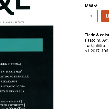
Määrä
L
Tiede & edis
Päätoim.
Ari
Tutkijaliitto
s.l. 2017, 106 