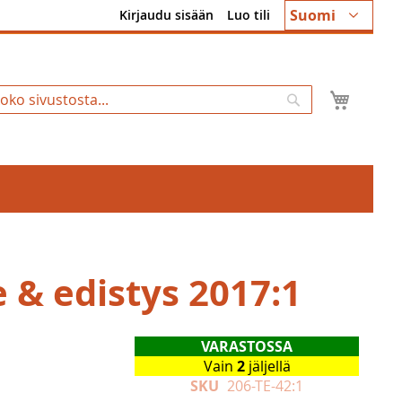
Kieli
Suomi
Kirjaudu sisään
Luo tili
Ostosk
Hae
 & edistys 2017:1
VARASTOSSA
Vain
2
jäljellä
SKU
206-TE-42:1