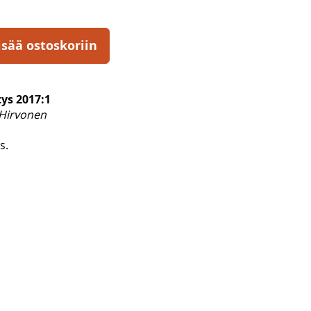
isää ostoskoriin
tys 2017:1
 Hirvonen
s.