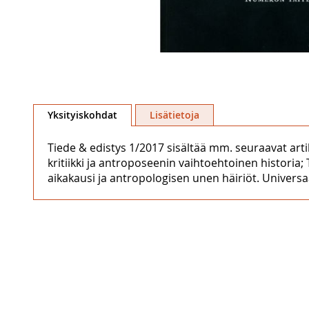
Skip
to
Yksityiskohdat
Lisätietoja
the
beginning
Tiede & edistys 1/2017 sisältää mm. seuraavat art
of
kritiikki ja antroposeenin vaihtoehtoinen historia
the
aikakausi ja antropologisen unen häiriöt. Univers
images
gallery