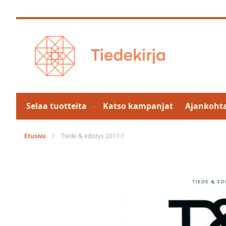
Skip
to
Content
Selaa tuotteita
Katso kampanjat
Ajankohta
Etusivu
Tiede & edistys 2017:1
Skip
to
the
end
of
the