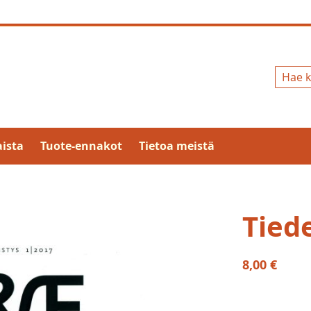
Hae
ista
Tuote-ennakot
Tietoa meistä
Tiede
8,00 €