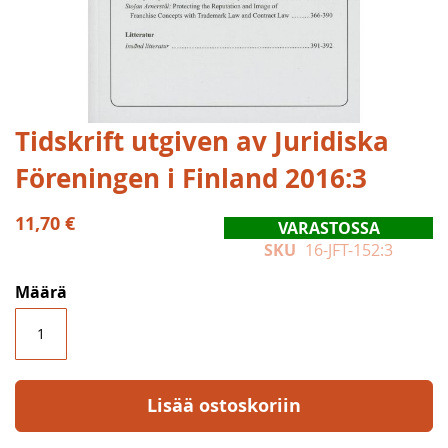
Skip
Tidskrift utgiven av Juridiska
to
Föreningen i Finland 2016:3
the
beginning
of
11,70 €
VARASTOSSA
the
SKU
16-JFT-152:3
images
gallery
Määrä
Lisää ostoskoriin