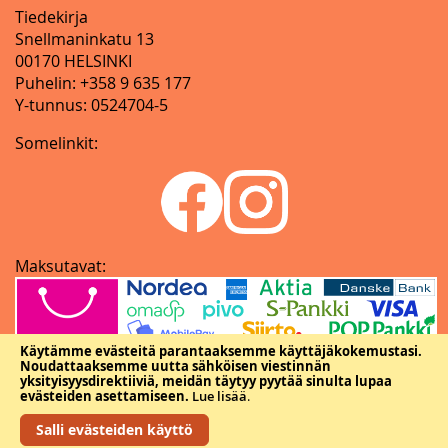
Tiedekirja
Snellmaninkatu 13
00170 HELSINKI
Puhelin: +358 9 635 177
Y-tunnus: 0524704-5
Somelinkit:
Maksutavat:
Käytämme evästeitä parantaaksemme käyttäjäkokemustasi.
Noudattaaksemme uutta sähköisen viestinnän
yksityisyysdirektiiviä, meidän täytyy pyytää sinulta lupaa
evästeiden asettamiseen.
Lue lisää
.
Salli evästeiden käyttö
Copyright © Tieteellisten seurain valtuuskunta