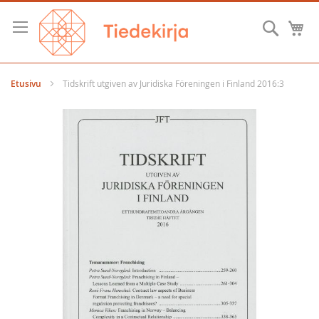
Skip
to
Hae
O
Content
Etusivu
Tidskrift utgiven av Juridiska Föreningen i Finland 2016:3
Skip
to
the
end
of
the
images
gallery