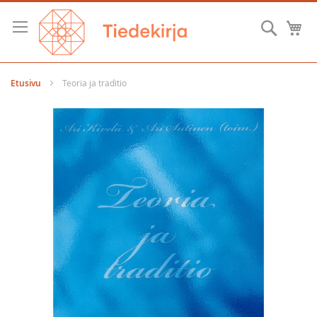
Skip
to
Hae
O
Content
Etusivu
Teoria ja traditio
Skip
to
the
end
of
the
images
gallery