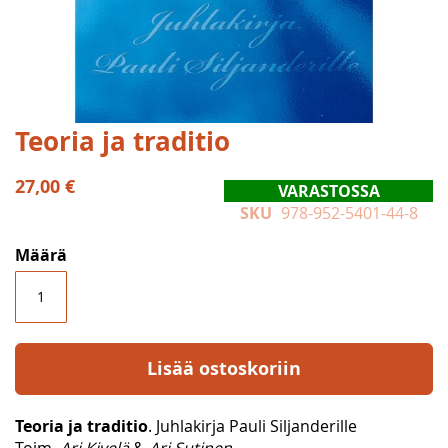
Skip
Teoria ja traditio
to
the
27,00 €
VARASTOSSA
beginning
SKU
978-952-5401-44-8
of
the
Määrä
images
gallery
Lisää ostoskoriin
Teoria ja traditio
. Juhlakirja Pauli Siljanderille
Toim.
Ari Kivelä
&
Ari Sutinen