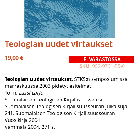
Skip
Teologian uudet virtaukset
to
the
19,00 €
EI VARASTOSSA
beginning
SKU
952-9791-55-0
of
the
Teologian uudet virtaukset
. STKS:n symposiumissa
images
marraskuussa 2003 pidetyt esitelmät
gallery
Toim.
Lassi Larjo
Suomalainen Teologinen Kirjallisuusseura
Suomalaisen Teologisen Kirjallisuusseuran julkaisuja
241. Suomalaisen Teologisen Kirjallisuusseuran
Vuosikirja 2004
Vammala 2004, 271 s.