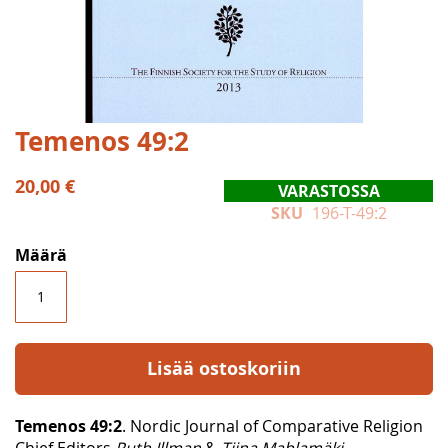
Skip
Temenos 49:2
to
the
20,00 €
VARASTOSSA
beginning
SKU
196-T-49:2
of
the
Määrä
images
gallery
Lisää ostoskoriin
Temenos 49:2
. Nordic Journal of Comparative Religion
Chief Editors
Ruth Illman
&
Tiina Mahlamäki