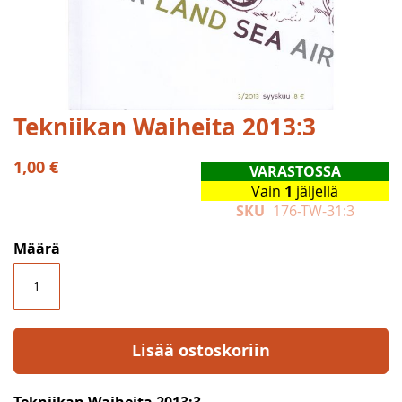
Skip
Tekniikan Waiheita 2013:3
to
the
1,00 €
VARASTOSSA
beginning
Vain
1
jäljellä
of
SKU
176-TW-31:3
the
images
Määrä
gallery
Lisää ostoskoriin
Tekniikan Waiheita 2013:3