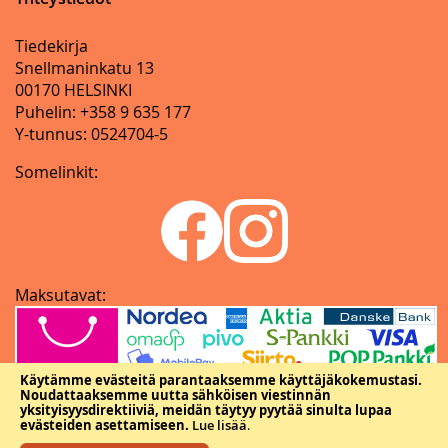
Tiedekirja
Snellmaninkatu 13
00170 HELSINKI
Puhelin: +358 9 635 177
Y-tunnus: 0524704-5
Somelinkit:
Maksutavat:
Käytämme evästeitä parantaaksemme käyttäjäkokemustasi.
Noudattaaksemme uutta sähköisen viestinnän
yksityisyysdirektiiviä, meidän täytyy pyytää sinulta lupaa
evästeiden asettamiseen.
Lue lisää
.