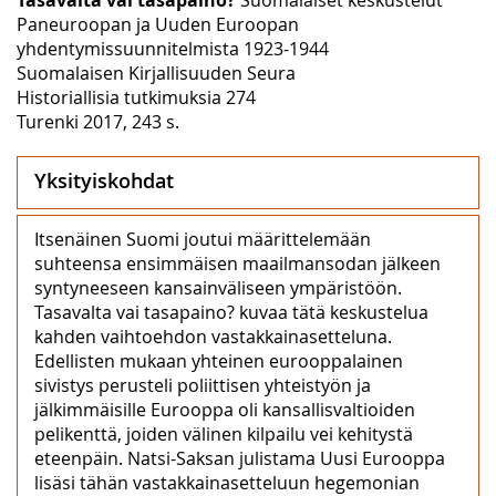
Paneuroopan ja Uuden Euroopan
yhdentymissuunnitelmista 1923-1944
Suomalaisen Kirjallisuuden Seura
Historiallisia tutkimuksia 274
Turenki 2017, 243 s.
Yksityiskohdat
Itsenäinen Suomi joutui määrittelemään
suhteensa ensimmäisen maailmansodan jälkeen
syntyneeseen kansainväliseen ympäristöön.
Tasavalta vai tasapaino? kuvaa tätä keskustelua
kahden vaihtoehdon vastakkainasetteluna.
Edellisten mukaan yhteinen eurooppalainen
sivistys perusteli poliittisen yhteistyön ja
jälkimmäisille Eurooppa oli kansallisvaltioiden
pelikenttä, joiden välinen kilpailu vei kehitystä
eteenpäin. Natsi-Saksan julistama Uusi Eurooppa
lisäsi tähän vastakkainasetteluun hegemonian