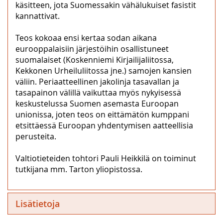
käsitteen, jota Suomessakin vähälukuiset fasistit
kannattivat.
Teos kokoaa ensi kertaa sodan aikana
eurooppalaisiin järjestöihin osallistuneet
suomalaiset (Koskenniemi Kirjailijaliitossa,
Kekkonen Urheiluliitossa jne.) samojen kansien
väliin. Periaatteellinen jakolinja tasavallan ja
tasapainon välillä vaikuttaa myös nykyisessä
keskustelussa Suomen asemasta Euroopan
unionissa, joten teos on eittämätön kumppani
etsittäessä Euroopan yhdentymisen aatteellisia
perusteita.
Valtiotieteiden tohtori Pauli Heikkilä on toiminut
tutkijana mm. Tarton yliopistossa.
Lisätietoja