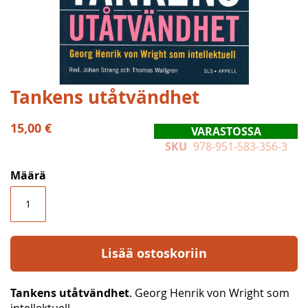
Skip
Tankens utåtvändhet
to
the
15,00 €
VARASTOSSA
beginning
SKU
978-951-583-356-3
of
the
Määrä
images
gallery
Lisää ostoskoriin
Tankens utåtvändhet
. Georg Henrik von Wright som
intellektuell