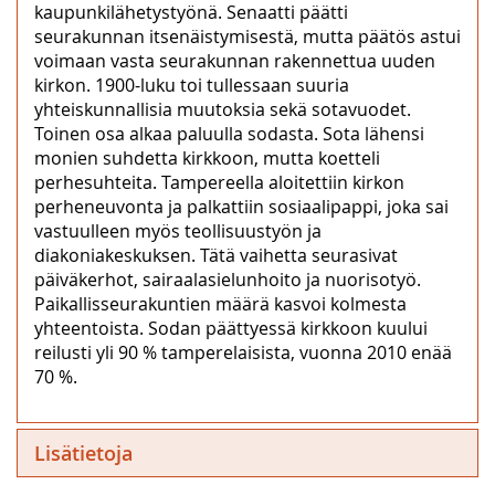
kaupunkilähetystyönä. Senaatti päätti
seurakunnan itsenäistymisestä, mutta päätös astui
voimaan vasta seurakunnan rakennettua uuden
kirkon. 1900-luku toi tullessaan suuria
yhteiskunnallisia muutoksia sekä sotavuodet.
Toinen osa alkaa paluulla sodasta. Sota lähensi
monien suhdetta kirkkoon, mutta koetteli
perhesuhteita. Tampereella aloitettiin kirkon
perheneuvonta ja palkattiin sosiaalipappi, joka sai
vastuulleen myös teollisuustyön ja
diakoniakeskuksen. Tätä vaihetta seurasivat
päiväkerhot, sairaalasielunhoito ja nuorisotyö.
Paikallisseurakuntien määrä kasvoi kolmesta
yhteentoista. Sodan päättyessä kirkkoon kuului
reilusti yli 90 % tamperelaisista, vuonna 2010 enää
70 %.
Lisätietoja