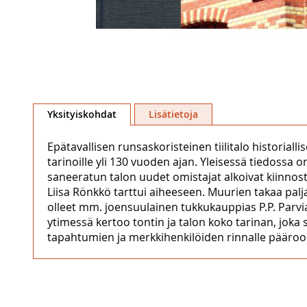
Skip
to
Yksityiskohdat
Lisätietoja
the
beginning
Epätavallisen runsaskoristeinen tiilitalo historiall
of
tarinoille yli 130 vuoden ajan. Yleisessä tiedossa 
the
saneeratun talon uudet omistajat alkoivat kiinnostua 
images
Liisa Rönkkö tarttui aiheeseen. Muurien takaa pal
gallery
olleet mm. joensuulainen tukkukauppias P.P. Parvia
ytimessä kertoo tontin ja talon koko tarinan, joka
tapahtumien ja merkkihenkilöiden rinnalle päärool