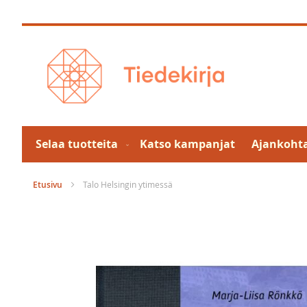
Skip
to
Content
Selaa tuotteita
Katso kampanjat
Ajankohta
Etusivu
Talo Helsingin ytimessä
Skip
to
the
end
of
the