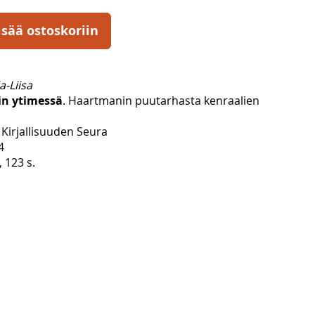
isää ostoskoriin
a-Liisa
in ytimessä
. Haartmanin puutarhasta kenraalien
Kirjallisuuden Seura
4
, 123 s.