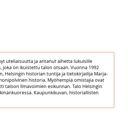
t uteliaisuutta ja antanut aihetta lukuisille
84, joka on ikuistettu talon otsaan. Vuonna 1992
Helsingin historian tuntija ja tietokirjailija Marja-
n monipolvinen historia. Myöhempiä omistajia ovat
tti taloon Ilmavoimien esikunnan. Talo Helsingin
hkinänkuoressa. Kaupunkikuvan, historiallisten