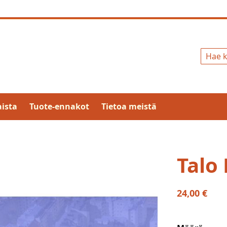
Hae
ista
Tuote-ennakot
Tietoa meistä
Talo
24,00 €