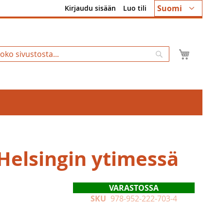
Kieli
Suomi
Kirjaudu sisään
Luo tili
Ostosk
Hae
 Helsingin ytimessä
VARASTOSSA
SKU
978-952-222-703-4