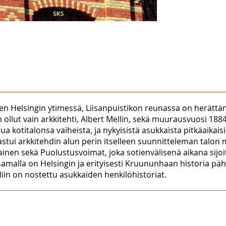
isen Helsingin ytimessä, Liisanpuistikon reunassa on herättäny
on ollut vain arkkitehti, Albert Mellin, sekä muurausvuosi 18
kotitalonsa vaiheista, ja nykyisistä asukkaista pitkäaikaisin, 
jastui arkkitehdin alun perin itselleen suunnitteleman talo
inen sekä Puolustusvoimat, joka sotienvälisenä aikana sijoi
 samalla on Helsingin ja erityisesti Kruununhaan historia pä
iin on nostettu asukkaiden henkilöhistoriat.