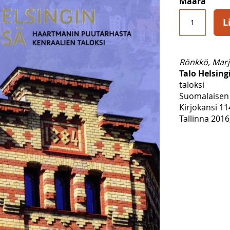
Määrä
L
Rönkkö, Marj
Talo Helsing
taloksi
Suomalaisen 
Kirjokansi 11
Tallinna 2016