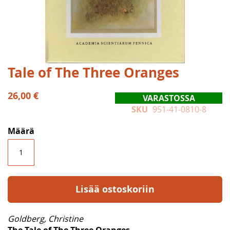
Skip
Tale of The Three Oranges
to
the
26,00 €
VARASTOSSA
beginning
SKU
951-41-0810-8
of
the
Määrä
images
gallery
Lisää ostoskoriin
Goldberg, Christine
The Tale of The Three Oranges