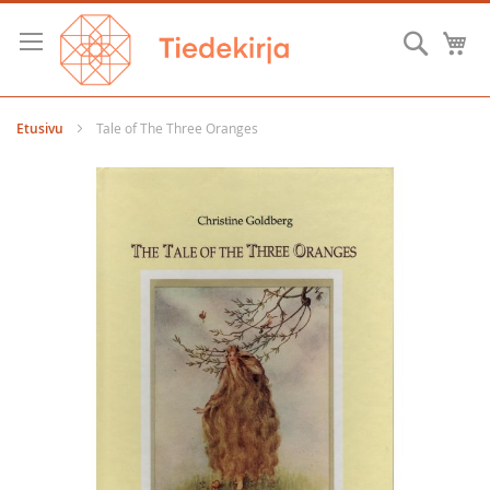
Skip
to
Hae
O
Content
Etusivu
Tale of The Three Oranges
Skip
to
the
end
of
the
images
gallery