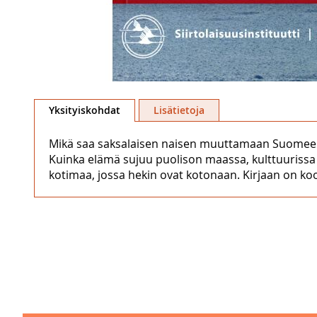
Skip
to
Yksityiskohdat
Lisätietoja
the
beginning
Mikä saa saksalaisen naisen muuttamaan Suomeen
of
Kuinka elämä sujuu puolison maassa, kulttuurissa ja
the
kotimaa, jossa hekin ovat kotonaan. Kirjaan on ko
images
gallery