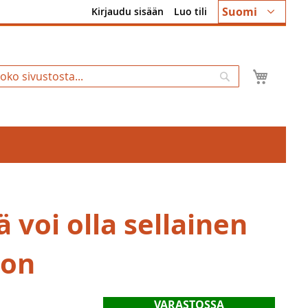
Kieli
Suomi
Kirjaudu sisään
Luo tili
Ostosk
Hae
ä voi olla sellainen
 on
VARASTOSSA