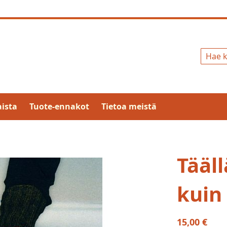
Hae
ista
Tuote-ennakot
Tietoa meistä
Tääll
kuin
15,00 €