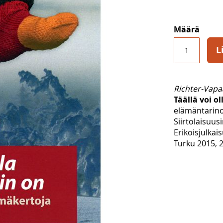
Määrä
L
Richter-Vapaa
Täällä voi o
elämäntarin
Siirtolaisuusi
Erikoisjulkais
Turku 2015, 2