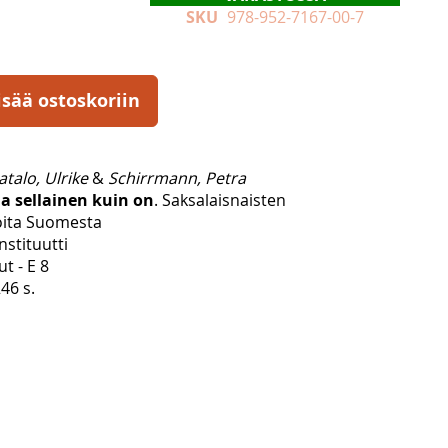
SKU
978-952-7167-00-7
isää ostoskoriin
talo, Ulrike
&
Schirrmann, Petra
lla sellainen kuin on
. Saksalaisnaisten
oita Suomesta
nstituutti
ut - E 8
46 s.