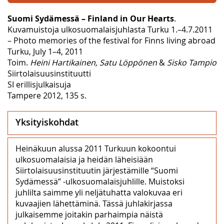
Suomi Sydämessä – Finland in Our Hearts
.
Kuvamuistoja ulkosuomalaisjuhlasta Turku 1.–4.7.2011
– Photo memories of the festival for Finns living abroad
Turku, July 1–4, 2011
Toim.
Heini Hartikainen, Satu Löppönen
&
Sisko Tampio
Siirtolaisuusinstituutti
SI erillisjulkaisuja
Tampere 2012, 135 s.
Yksityiskohdat
Heinäkuun alussa 2011 Turkuun kokoontui
ulkosuomalaisia ja heidän läheisiään
Siirtolaisuusinstituutin järjestämille “Suomi
Sydämessä” -ulkosuomalaisjuhlille. Muistoksi
juhlilta saimme yli neljätuhatta valokuvaa eri
kuvaajien lähettäminä. Tässä juhlakirjassa
julkaisemme joitakin parhaimpia näistä