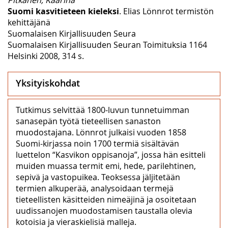
Suomi kasvitieteen kieleksi
. Elias Lönnrot termistön
kehittäjänä
Suomalaisen Kirjallisuuden Seura
Suomalaisen Kirjallisuuden Seuran Toimituksia 1164
Helsinki 2008, 314 s.
Yksityiskohdat
Tutkimus selvittää 1800-luvun tunnetuimman
sanasepän työtä tieteellisen sanaston
muodostajana. Lönnrot julkaisi vuoden 1858
Suomi-kirjassa noin 1700 termiä sisältävän
luettelon “Kasvikon oppisanoja”, jossa hän esitteli
muiden muassa termit emi, hede, parilehtinen,
sepivä ja vastopuikea. Teoksessa jäljitetään
termien alkuperää, analysoidaan termejä
tieteellisten käsitteiden nimeäjinä ja osoitetaan
uudissanojen muodostamisen taustalla olevia
kotoisia ja vieraskielisiä malleja.