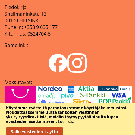
Tiedekirja
Snellmaninkatu 13
00170 HELSINKI
Puhelin: +358 9 635 177
Y-tunnus: 0524704-5
Somelinkit:
Maksutavat:
Käytämme evästeitä parantaaksemme käyttäjäkokemustasi.
Noudattaaksemme uutta sähköisen viestinnän
yksityisyysdirektiiviä, meidän täytyy pyytää sinulta lupaa
evästeiden asettamiseen.
Lue lisää
.
Salli evästeiden käyttö
Copyright © Tieteellisten seurain valtuuskunta