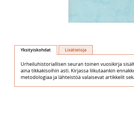
Skip
to
Yksityiskohdat
Lisätietoja
the
beginning
Urheiluhistoriallisen seuran toinen vuosikirja sisä
of
aina tikkakisoihin asti. Kirjassa liikutaankin ennak
the
metodologiaa ja lähteistöä valaisevat artikkelit sekä
images
gallery