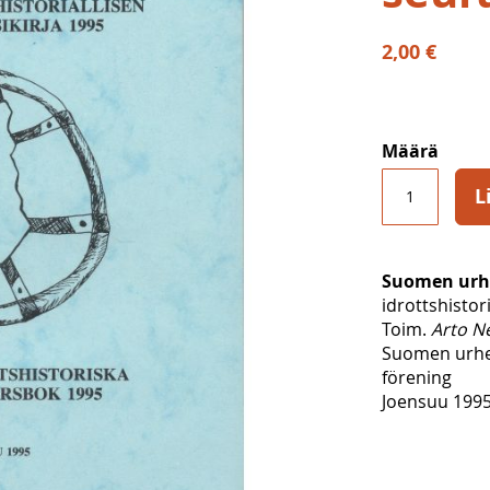
2,00 €
Määrä
L
Suomen urhei
idrottshistor
Toim.
Arto N
Suomen urheil
förening
Joensuu 1995,