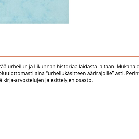
ltää urheilun ja liikunnan historiaa laidasta laitaan. Mukana 
koluulottomasti aina “urheilukäsitteen äärirajoille” asti. Pe
 kirja-arvostelujen ja esittelyjen osasto.