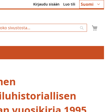
Kieli
Suomi
Kirjaudu sisään
Luo tili
Ostosk
Hae
men
luhistoriallisen
an vuosikirja 1995