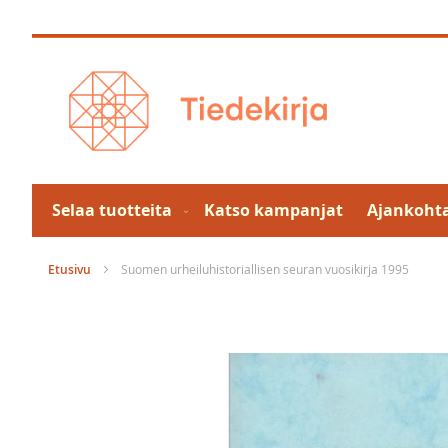
Skip
to
Content
Selaa tuotteita
Katso kampanjat
Ajankohta
Etusivu
Suomen urheiluhistoriallisen seuran vuosikirja 1995
Skip
to
the
end
of
the