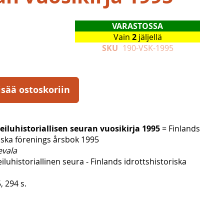
VARASTOSSA
Vain
2
jäljellä
SKU
190-VSK-1995
isää ostoskoriin
luhistoriallisen seuran vuosikirja 1995
= Finlands
iska förenings årsbok 1995
evala
uhistoriallinen seura - Finlands idrottshistoriska
 294 s.