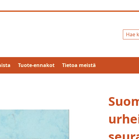
Hae
ista
Tuote-ennakot
Tietoa meistä
Suo
urhei
seur