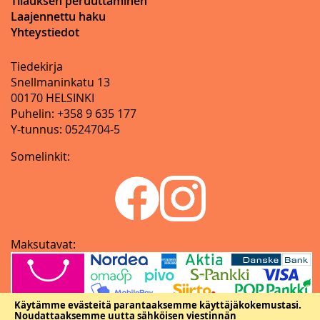
Tilauksen peruuttaminen
Laajennettu haku
Yhteystiedot
Tiedekirja
Snellmaninkatu 13
00170 HELSINKI
Puhelin: +358 9 635 177
Y-tunnus: 0524704-5
Somelinkit:
Maksutavat:
Käytämme evästeitä parantaaksemme käyttäjäkokemustasi.
Noudattaaksemme uutta sähköisen viestinnän