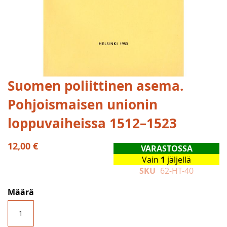
Skip
Suomen poliittinen asema.
to
Pohjoismaisen unionin
the
beginning
loppuvaiheissa 1512–1523
of
the
12,00 €
images
VARASTOSSA
gallery
Vain
1
jäljellä
SKU
62-HT-40
Määrä