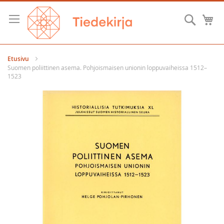
Skip
to
Hae
O
Content
Etusivu
Suomen poliittinen asema. Pohjoismaisen unionin loppuvaiheissa 1512–
1523
Skip
to
the
end
of
the
images
gallery