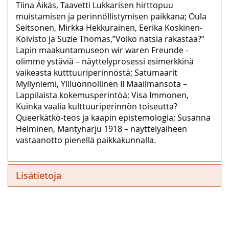
Tiina Äikäs, Taavetti Lukkarisen hirttopuu
muistamisen ja perinnöllistymisen paikkana; Oula
Seitsonen, Mirkka Hekkurainen, Eerika Koskinen-
Koivisto ja Suzie Thomas,”Voiko natsia rakastaa?”
Lapin maakuntamuseon wir waren Freunde -
olimme ystäviä – näyttelyprosessi esimerkkinä
vaikeasta kutttuuriperinnöstä; Satumaarit
Myllyniemi, Yliluonnollinen II Maailmansota –
Lappilaista kokemusperintöä; Visa Immonen,
Kuinka vaalia kulttuuriperinnön toiseutta?
Queerkätkö-teos ja kaapin epistemologia; Susanna
Helminen, Mäntyharju 1918 – näyttelyaiheen
vastaanotto pienellä paikkakunnalla.
Lisätietoja