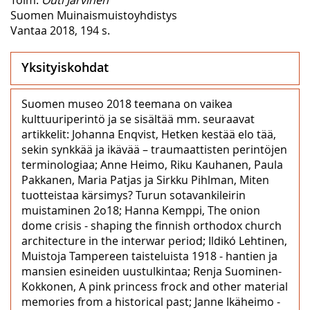
Suomen Muinaismuistoyhdistys
Vantaa 2018, 194 s.
Yksityiskohdat
Suomen museo 2018 teemana on vaikea
kulttuuriperintö ja se sisältää mm. seuraavat
artikkelit: Johanna Enqvist, Hetken kestää elo tää,
sekin synkkää ja ikävää – traumaattisten perintöjen
terminologiaa; Anne Heimo, Riku Kauhanen, Paula
Pakkanen, Maria Patjas ja Sirkku Pihlman, Miten
tuotteistaa kärsimys? Turun sotavankileirin
muistaminen 2o18; Hanna Kemppi, The onion
dome crisis - shaping the finnish orthodox church
architecture in the interwar period; Ildikó Lehtinen,
Muistoja Tampereen taisteluista 1918 - hantien ja
mansien esineiden uustulkintaa; Renja Suominen-
Kokkonen, A pink princess frock and other material
memories from a historical past; Janne Ikäheimo -