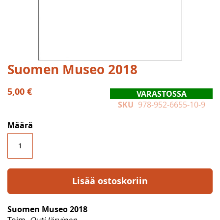
Skip
Suomen Museo 2018
to
the
5,00 €
VARASTOSSA
beginning
SKU
978-952-6655-10-9
of
the
Määrä
images
gallery
Lisää ostoskoriin
Suomen Museo 2018
Toim.
Outi Järvinen