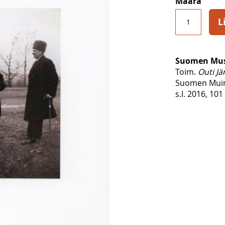
Määrä
L
Suomen Mus
Toim.
Outi Jä
Suomen Muin
s.l. 2016, 101 