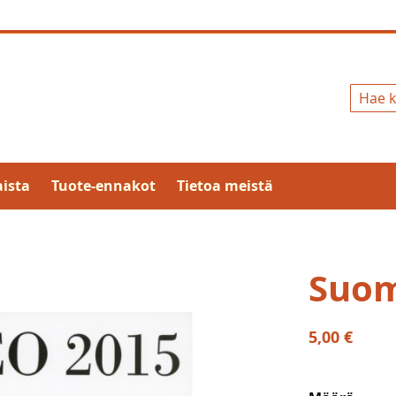
Hae
ista
Tuote-ennakot
Tietoa meistä
Suom
5,00 €