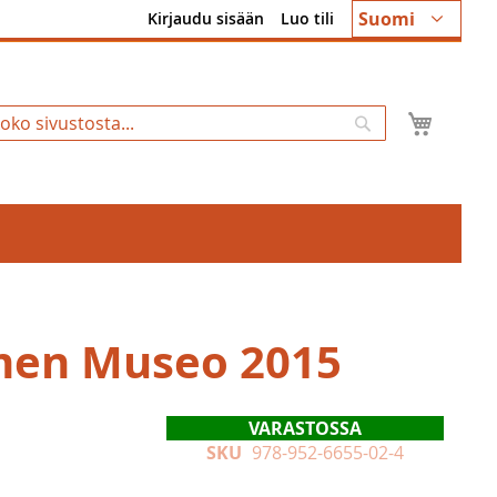
Kieli
Suomi
Kirjaudu sisään
Luo tili
Ostosk
Hae
en Museo 2015
VARASTOSSA
SKU
978-952-6655-02-4