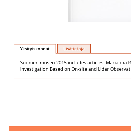
Skip
to
Yksityiskohdat
Lisätietoja
the
beginning
Suomen museo 2015 includes articles: Marianna Ri
of
Investigation Based on On-site and Lidar Observa
the
images
gallery