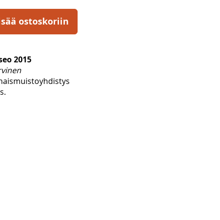
isää ostoskoriin
eo 2015
rvinen
aismuistoyhdistys
s.