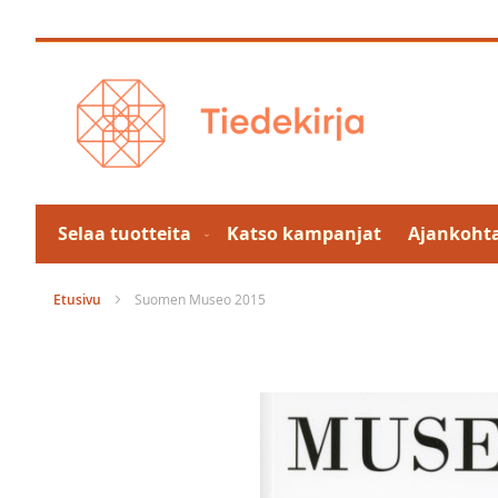
Skip
to
Content
Selaa tuotteita
Katso kampanjat
Ajankohta
Etusivu
Suomen Museo 2015
Skip
to
the
end
of
the