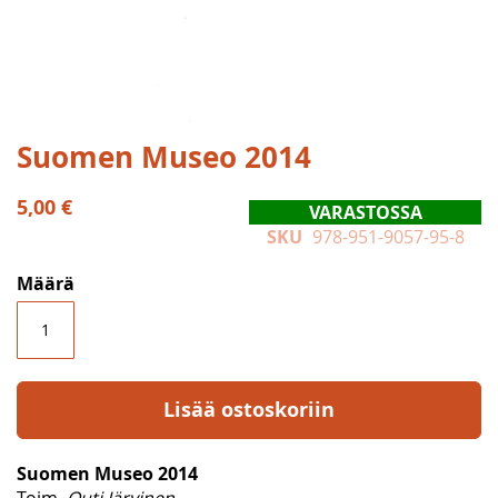
Skip
Suomen Museo 2014
to
the
5,00 €
VARASTOSSA
beginning
SKU
978-951-9057-95-8
of
the
Määrä
images
gallery
Lisää ostoskoriin
Suomen Museo 2014
Toim.
Outi Järvinen