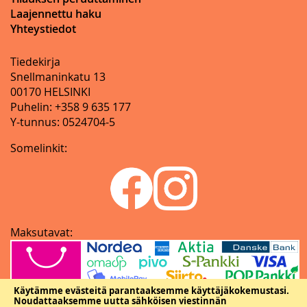
Laajennettu haku
Yhteystiedot
Tiedekirja
Snellmaninkatu 13
00170 HELSINKI
Puhelin: +358 9 635 177
Y-tunnus: 0524704-5
Somelinkit:
Maksutavat:
Käytämme evästeitä parantaaksemme käyttäjäkokemustasi.
Noudattaaksemme uutta sähköisen viestinnän