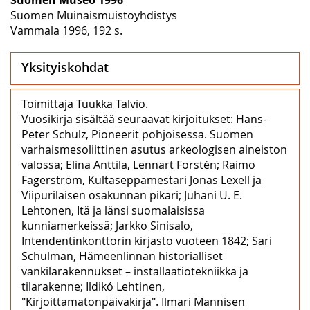
Suomen Muinaismuistoyhdistys
Vammala 1996, 192 s.
Yksityiskohdat
Toimittaja Tuukka Talvio.
Vuosikirja sisältää seuraavat kirjoitukset: Hans-
Peter Schulz, Pioneerit pohjoisessa. Suomen
varhaismesoliittinen asutus arkeologisen aineiston
valossa; Elina Anttila, Lennart Forstén; Raimo
Fagerström, Kultaseppämestari Jonas Lexell ja
Viipurilaisen osakunnan pikari; Juhani U. E.
Lehtonen, Itä ja länsi suomalaisissa
kunniamerkeissä; Jarkko Sinisalo,
Intendentinkonttorin kirjasto vuoteen 1842; Sari
Schulman, Hämeenlinnan historialliset
vankilarakennukset – installaatiotekniikka ja
tilarakenne; Ildikó Lehtinen,
"Kirjoittamatonpäiväkirja". Ilmari Mannisen