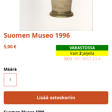
Skip
Suomen Museo 1996
to
the
5,00 €
VARASTOSSA
beginning
Vain
2
jäljellä
of
SKU
951-9057-23-4
the
images
Määrä
gallery
Lisää ostoskoriin
Suomen Museo 1996