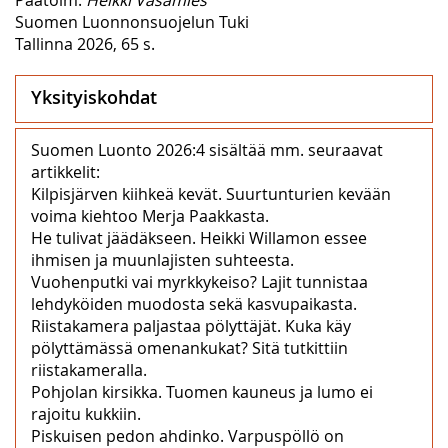
Suomen Luonnonsuojelun Tuki
Tallinna 2026, 65 s.
Yksityiskohdat
Suomen Luonto 2026:4 sisältää mm. seuraavat
artikkelit:
Kilpisjärven kiihkeä kevät. Suurtunturien kevään
voima kiehtoo Merja Paakkasta.
He tulivat jäädäkseen. Heikki Willamon essee
ihmisen ja muunlajisten suhteesta.
Vuohenputki vai myrkkykeiso? Lajit tunnistaa
lehdyköiden muodosta sekä kasvupaikasta.
Riistakamera paljastaa pölyttäjät. Kuka käy
pölyttämässä omenankukat? Sitä tutkittiin
riistakameralla.
Pohjolan kirsikka. Tuomen kauneus ja lumo ei
rajoitu kukkiin.
Piskuisen pedon ahdinko. Varpuspöllö on