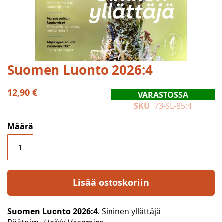
Skip
Suomen Luonto 2026:4
to
the
12,90 €
VARASTOSSA
beginning
SKU
73-SL-85:4
of
the
Määrä
images
gallery
Lisää ostoskoriin
Suomen Luonto 2026:4
. Sininen yllättäjä
Päätoim.
Heikki Vasamies