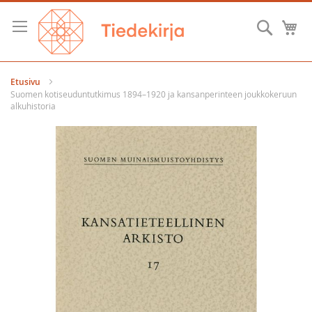
Skip
to
Hae
O
Content
Etusivu
Suomen kotiseuduntutkimus 1894–1920 ja kansanperinteen joukkokeruun
alkuhistoria
Skip
to
the
end
of
the
images
gallery