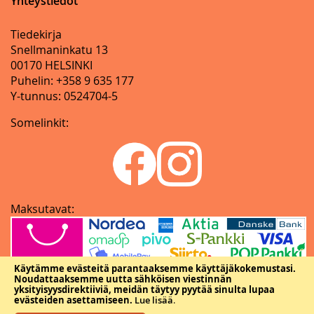
Yhteystiedot
Tiedekirja
Snellmaninkatu 13
00170 HELSINKI
Puhelin: +358 9 635 177
Y-tunnus: 0524704-5
Somelinkit:
Maksutavat:
Käytämme evästeitä parantaaksemme käyttäjäkokemustasi.
Noudattaaksemme uutta sähköisen viestinnän
yksityisyysdirektiiviä, meidän täytyy pyytää sinulta lupaa
evästeiden asettamiseen.
Lue lisää
.