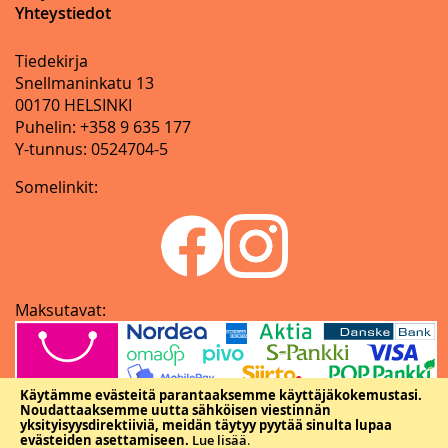
Yhteystiedot
Tiedekirja
Snellmaninkatu 13
00170 HELSINKI
Puhelin: +358 9 635 177
Y-tunnus: 0524704-5
Somelinkit:
Maksutavat:
Käytämme evästeitä parantaaksemme käyttäjäkokemustasi.
Noudattaaksemme uutta sähköisen viestinnän
yksityisyysdirektiiviä, meidän täytyy pyytää sinulta lupaa
evästeiden asettamiseen.
Lue lisää
.