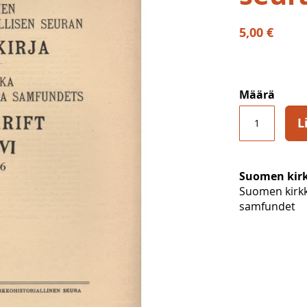
5,00 €
Määrä
L
Suomen kirkk
Suomen kirkko
samfundet