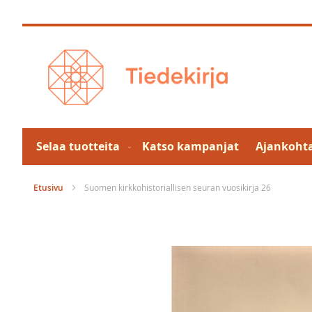
Skip
to
Content
Selaa tuotteita
Katso kampanjat
Ajankohta
Etusivu
Suomen kirkkohistoriallisen seuran vuosikirja 26
Skip
to
the
end
of
the