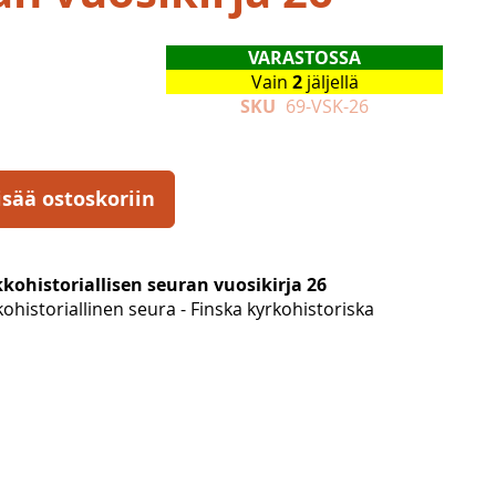
VARASTOSSA
Vain
2
jäljellä
SKU
69-VSK-26
isää ostoskoriin
ohistoriallisen seuran vuosikirja 26
historiallinen seura - Finska kyrkohistoriska