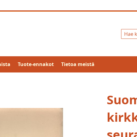
Hae
ista
Tuote-ennakot
Tietoa meistä
Suo
kirkk
seur