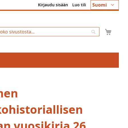
Kieli
Suomi
Kirjaudu sisään
Luo tili
Ostosk
Hae
men
ohistoriallisen
an vuosikirja 26