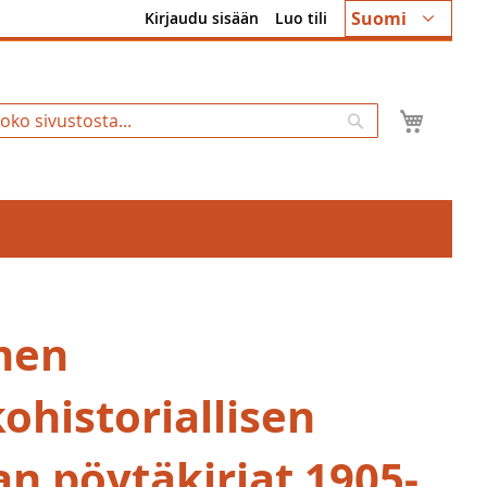
Kieli
Suomi
Kirjaudu sisään
Luo tili
Ostosk
Hae
men
ohistoriallisen
an pöytäkirjat 1905-