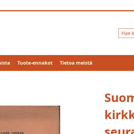
Hae
ista
Tuote-ennakot
Tietoa meistä
Suo
kirkk
seur