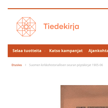
Skip
to
Content
Selaa tuotteita
Katso kampanjat
Ajankohta
Etusivu
Suomen kirkkohistoriallisen seuran pöytäkirjat 1905-06
Skip
to
the
end
of
the