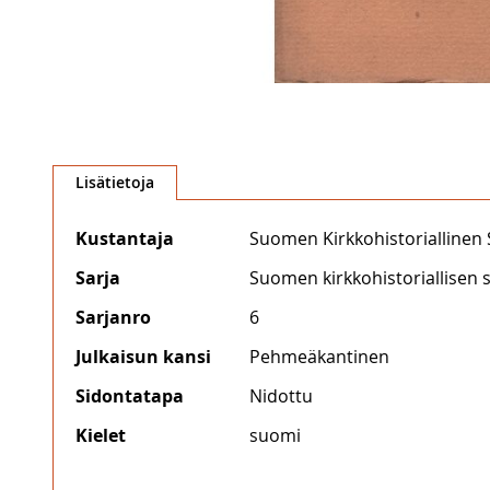
Skip
to
Lisätietoja
the
beginning
Lisätietoja
Kustantaja
Suomen Kirkkohistoriallinen
of
the
Sarja
Suomen kirkkohistoriallisen 
images
gallery
Sarjanro
6
Julkaisun kansi
Pehmeäkantinen
Sidontatapa
Nidottu
Kielet
suomi