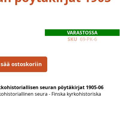
VARASTOSSA
SKU
69-PK-6
isää ostoskoriin
ohistoriallisen seuran pöytäkirjat 1905-06
historiallinen seura - Finska kyrkohistoriska