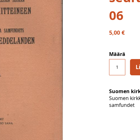
06
5,00 €
Määrä
L
Suomen kirkk
Suomen kirkko
samfundet