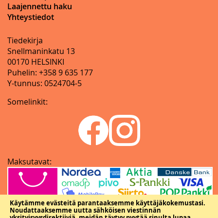
Laajennettu haku
Yhteystiedot
Tiedekirja
Snellmaninkatu 13
00170 HELSINKI
Puhelin: +358 9 635 177
Y-tunnus: 0524704-5
Somelinkit:
Maksutavat:
Käytämme evästeitä parantaaksemme käyttäjäkokemustasi.
Noudattaaksemme uutta sähköisen viestinnän
yksityisyysdirektiiviä, meidän täytyy pyytää sinulta lupaa