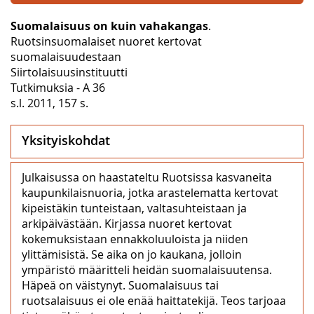
Suomalaisuus on kuin vahakangas
.
Ruotsinsuomalaiset nuoret kertovat
suomalaisuudestaan
Siirtolaisuusinstituutti
Tutkimuksia - A 36
s.l. 2011, 157 s.
Yksityiskohdat
Julkaisussa on haastateltu Ruotsissa kasvaneita
kaupunkilaisnuoria, jotka arastelematta kertovat
kipeistäkin tunteistaan, valtasuhteistaan ja
arkipäivästään. Kirjassa nuoret kertovat
kokemuksistaan ennakkoluuloista ja niiden
ylittämisistä. Se aika on jo kaukana, jolloin
ympäristö määritteli heidän suomalaisuutensa.
Häpeä on väistynyt. Suomalaisuus tai
ruotsalaisuus ei ole enää haittatekijä. Teos tarjoaa