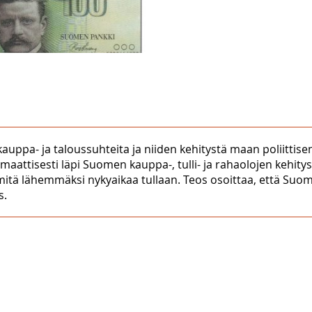
kauppa- ja taloussuhteita ja niiden kehitystä maan poliitt
maattisesti läpi Suomen kauppa-, tulli- ja rahaolojen kehity
, mitä lähemmäksi nykyaikaa tullaan. Teos osoittaa, että 
s.