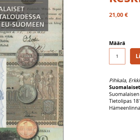
21,00 €
Määrä
L
Pihkala, Erkki
Suomalaiset
Suomalaisen 
Tietolipas 18
Hämeenlinna 