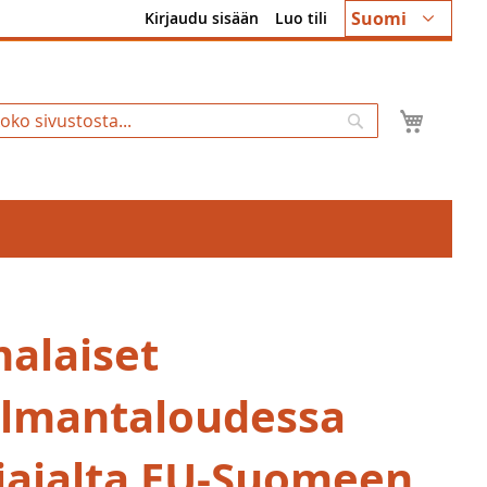
Kieli
Suomi
Kirjaudu sisään
Luo tili
Ostosk
Hae
alaiset
lmantaloudessa
iajalta EU-Suomeen