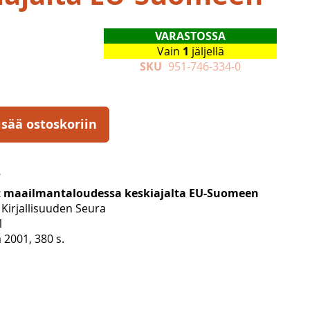
VARASTOSSA
Vain
1
jäljellä
SKU
951-746-334-0
isää ostoskoriin
 maailmantaloudessa keskiajalta EU-Suomeen
Kirjallisuuden Seura
1
2001, 380 s.