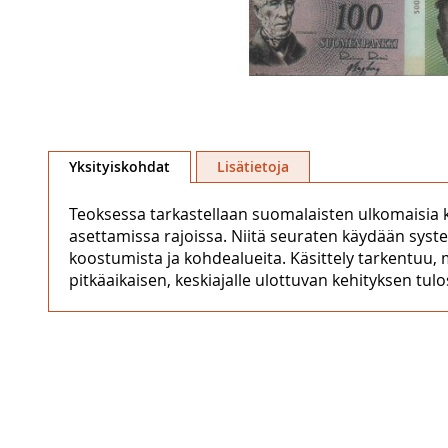
Skip
to
Yksityiskohdat
Lisätietoja
the
beginning
Teoksessa tarkastellaan suomalaisten ulkomaisia 
of
asettamissa rajoissa. Niitä seuraten käydään syste
the
koostumista ja kohdealueita. Käsittely tarkentuu
images
pitkäaikaisen, keskiajalle ulottuvan kehityksen tulo
gallery