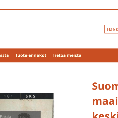
Hae
ista
Tuote-ennakot
Tietoa meistä
Suom
maai
kesk