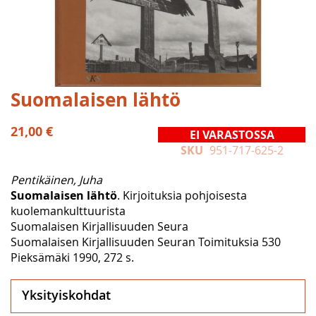
Skip
Suomalaisen lähtö
to
the
21,00 €
EI VARASTOSSA
beginning
SKU
951-717-625-2
of
the
Pentikäinen, Juha
images
Suomalaisen lähtö
. Kirjoituksia pohjoisesta
gallery
kuolemankulttuurista
Suomalaisen Kirjallisuuden Seura
Suomalaisen Kirjallisuuden Seuran Toimituksia 530
Pieksämäki 1990, 272 s.
Yksityiskohdat