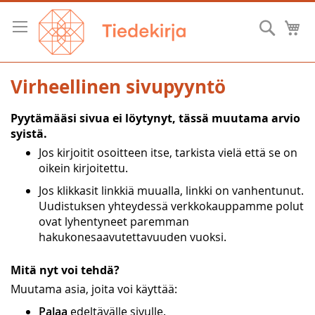
Skip
to
Hae
O
Content
Virheellinen sivupyyntö
Pyytämääsi sivua ei löytynyt, tässä muutama arvio
syistä.
Jos kirjoitit osoitteen itse, tarkista vielä että se on
oikein kirjoitettu.
Jos klikkasit linkkiä muualla, linkki on vanhentunut.
Uudistuksen yhteydessä verkkokauppamme polut
ovat lyhentyneet paremman
hakukonesaavutettavuuden vuoksi.
Mitä nyt voi tehdä?
Muutama asia, joita voi käyttää:
Palaa
edeltävälle sivulle.