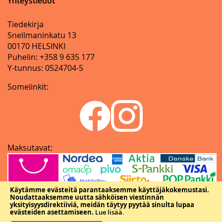
Yhteystiedot
Tiedekirja
Snellmaninkatu 13
00170 HELSINKI
Puhelin: +358 9 635 177
Y-tunnus: 0524704-5
Somelinkit:
Maksutavat:
Käytämme evästeitä parantaaksemme käyttäjäkokemustasi.
Noudattaaksemme uutta sähköisen viestinnän
yksityisyysdirektiiviä, meidän täytyy pyytää sinulta lupaa
evästeiden asettamiseen.
Lue lisää
.