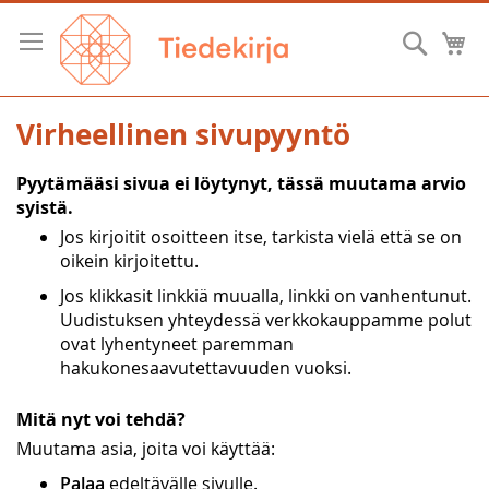
Skip
to
Hae
O
Content
Virheellinen sivupyyntö
Pyytämääsi sivua ei löytynyt, tässä muutama arvio
syistä.
Jos kirjoitit osoitteen itse, tarkista vielä että se on
oikein kirjoitettu.
Jos klikkasit linkkiä muualla, linkki on vanhentunut.
Uudistuksen yhteydessä verkkokauppamme polut
ovat lyhentyneet paremman
hakukonesaavutettavuuden vuoksi.
Mitä nyt voi tehdä?
Muutama asia, joita voi käyttää:
Palaa
edeltävälle sivulle.