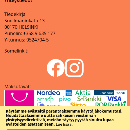
Yhteystiedot
Tiedekirja
Snellmaninkatu 13
00170 HELSINKI
Puhelin: +358 9 635 177
Y-tunnus: 0524704-5
Somelinkit:
Maksutavat:
Käytämme evästeitä parantaaksemme käyttäjäkokemustasi.
Noudattaaksemme uutta sähköisen viestinnän
yksityisyysdirektiiviä, meidän täytyy pyytää sinulta lupaa
evästeiden asettamiseen.
Lue lisää
.