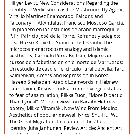
Hillyer Levitt, New Considerations Regarding the
Identity of Vedic sóma as the Mushroom Fly-Agaric;
Virgilio Martínez Enamorado, Falcons and
Falconary in Al-Andalus; Francisco Moscoso Garcia,
Un pionero en los estudios de árabe marroqui: el
P. Fr. Patricio José de la Torre. Refranes y adagios;
Inka Nokso-Koivisto, Summarized Beauty: The
microcosm-macrocosm analogy and Islamic
aesthetics; Carmelo Pérez Beltrán, Mujeres en
cursos de alfabetizacion en el norte de Marruecos:
Un estudio de caso en el circulo rural de Asila; Taru
Salmenkari, Access and Repression in Korea;
Haseeb Shehadeh, Arabic Loanwords in Hebrew;
Lauri Tainio, Kosovo Turks: From privileged status
to fear of assimilation; Riikka Tuori, "More Didactic
Than Lyrical": Modern views on Karaite Hebrew
poetry; Mikko Viitamäki, New Wine From Medina:
Aesthetics of popular qawwali lyrics; Shu-Hui Wu,
The Great Migration: Inception of the Zhou
identity; Juha Janhunen, Review Article: Ancient Art