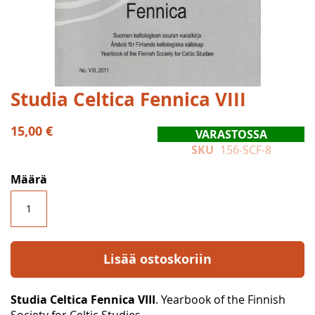
Skip
Studia Celtica Fennica VIII
to
the
15,00 €
VARASTOSSA
beginning
SKU
156-SCF-8
of
the
Määrä
images
gallery
Lisää ostoskoriin
Studia Celtica Fennica VIII
. Yearbook of the Finnish
Society for Celtic Studies