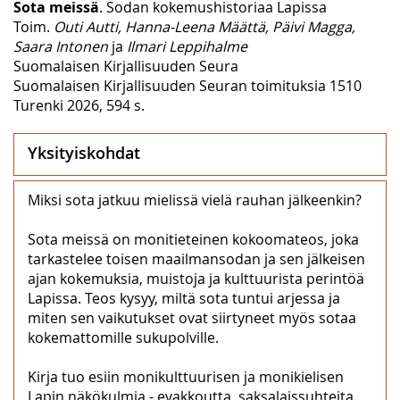
Sota meissä
. Sodan kokemushistoriaa Lapissa
Toim.
Outi Autti, Hanna-Leena Määttä, Päivi Magga,
Saara Intonen
ja
Ilmari Leppihalme
Suomalaisen Kirjallisuuden Seura
Suomalaisen Kirjallisuuden Seuran toimituksia 1510
Turenki 2026, 594 s.
Yksityiskohdat
Miksi sota jatkuu mielissä vielä rauhan jälkeenkin?
Sota meissä on monitieteinen kokoomateos, joka
tarkastelee toisen maailmansodan ja sen jälkeisen
ajan kokemuksia, muistoja ja kulttuurista perintöä
Lapissa. Teos kysyy, miltä sota tuntui arjessa ja
miten sen vaikutukset ovat siirtyneet myös sotaa
kokemattomille sukupolville.
Kirja tuo esiin monikulttuurisen ja monikielisen
Lapin näkökulmia - evakkoutta, saksalaissuhteita,