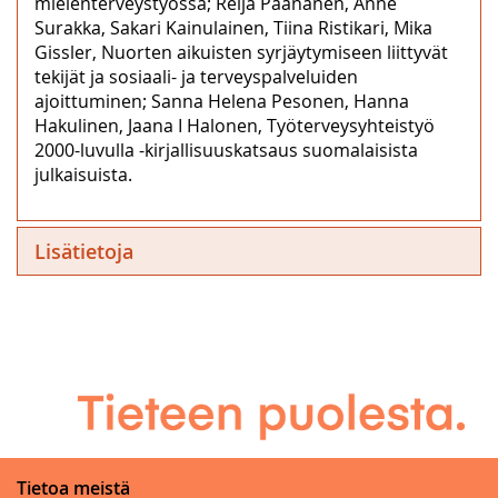
mielenterveystyössä; Reija Paananen, Anne
Surakka, Sakari Kainulainen, Tiina Ristikari, Mika
Gissler, Nuorten aikuisten syrjäytymiseen liittyvät
tekijät ja sosiaali- ja terveyspalveluiden
ajoittuminen; Sanna Helena Pesonen, Hanna
Hakulinen, Jaana I Halonen, Työterveysyhteistyö
2000-luvulla -kirjallisuuskatsaus suomalaisista
julkaisuista.
Lisätietoja
Tietoa meistä