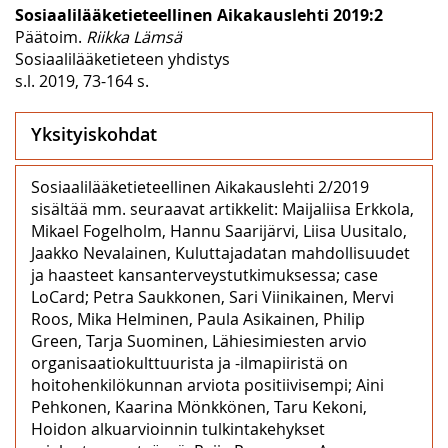
Sosiaalilääketieteellinen Aikakauslehti 2019:2
Päätoim.
Riikka Lämsä
Sosiaalilääketieteen yhdistys
s.l. 2019, 73-164 s.
Yksityiskohdat
Sosiaalilääketieteellinen Aikakauslehti 2/2019
sisältää mm. seuraavat artikkelit: Maijaliisa Erkkola,
Mikael Fogelholm, Hannu Saarijärvi, Liisa Uusitalo,
Jaakko Nevalainen, Kuluttajadatan mahdollisuudet
ja haasteet kansanterveystutkimuksessa; case
LoCard; Petra Saukkonen, Sari Viinikainen, Mervi
Roos, Mika Helminen, Paula Asikainen, Philip
Green, Tarja Suominen, Lähiesimiesten arvio
organisaatiokulttuurista ja -ilmapiiristä on
hoitohenkilökunnan arviota positiivisempi; Aini
Pehkonen, Kaarina Mönkkönen, Taru Kekoni,
Hoidon alkuarvioinnin tulkintakehykset