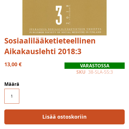
Skip
Sosiaalilääketieteellinen
to
Aikakauslehti 2018:3
the
beginning
of
13,00 €
VARASTOSSA
the
SKU
38-SLA-55:3
images
gallery
Määrä
Lisää ostoskoriin