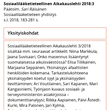
Sosiaalilääketieteellinen Aikakauslehti 2018:3
Päätoim.
Sari Räisänen
Sosiaalilääketieteen yhdistys
s.l. 2018, 183-281 s.
Yksityiskohdat
Sosiaalilääketieteellinen Aikakauslehti 3/2018
sisältää mm. seuraavat artikkelit: Niina Markkula,
Jaana Suvisaari, Onko masennus lisääntynyt
suomalaisessa aikuisväestössä? Elisa Tiilikainen,
Marjaana Seppänen, Yksinäisyys afaattisten
henkilöiden kokemana. Tarkastelukohteena
yksinäisyyden koetut syyt ja yksinäisyyden
lievittäminen; Ari Voutilainen, Sari Kapanen, Mari
Kangasniemi, Työnjaon kuvaus sosiaali- ja
terveysministeriön asiakirjoissa –
dokumenttianalyysi; Riikka Aapiainen, Päivi Åstedt-
Kurki, Mira Palonen, Jari Kylmä,