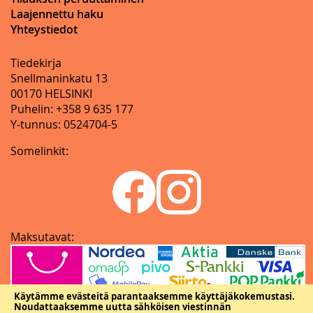
Laajennettu haku
Yhteystiedot
Tiedekirja
Snellmaninkatu 13
00170 HELSINKI
Puhelin: +358 9 635 177
Y-tunnus: 0524704-5
Somelinkit:
Maksutavat:
Käytämme evästeitä parantaaksemme käyttäjäkokemustasi.
Noudattaaksemme uutta sähköisen viestinnän