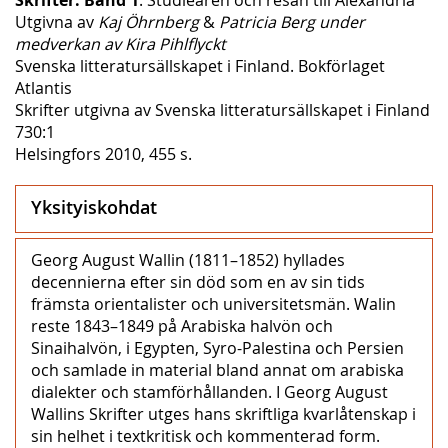
Utgivna av
Kaj Öhrnberg
&
Patricia Berg under
medverkan av Kira Pihlflyckt
Svenska litteratursällskapet i Finland. Bokförlaget
Atlantis
Skrifter utgivna av Svenska litteratursällskapet i Finland
730:1
Helsingfors 2010, 455 s.
Yksityiskohdat
Georg August Wallin (1811–1852) hyllades
decennierna efter sin död som en av sin tids
främsta orientalister och universitetsmän. Walin
reste 1843–1849 på Arabiska halvön och
Sinaihalvön, i Egypten, Syro-Palestina och Persien
och samlade in material bland annat om arabiska
dialekter och stamförhållanden. I Georg August
Wallins Skrifter utges hans skriftliga kvarlåtenskap i
sin helhet i textkritisk och kommenterad form.