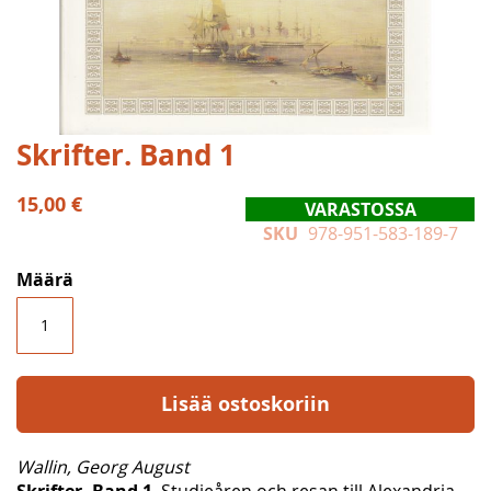
Skip
Skrifter. Band 1
to
the
15,00 €
VARASTOSSA
beginning
SKU
978-951-583-189-7
of
the
Määrä
images
gallery
Lisää ostoskoriin
Wallin, Georg August
Skrifter. Band 1
. Studieåren och resan till Alexandria