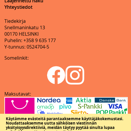
Laajennettu haku
Yhteystiedot
Tiedekirja
Snellmaninkatu 13
00170 HELSINKI
Puhelin: +358 9 635 177
Y-tunnus: 0524704-5
Somelinkit:
Maksutavat:
Käytämme evästeitä parantaaksemme käyttäjäkokemustasi.
Noudattaaksemme uutta sähköisen viestinnän
yksityisyysdirektiiviä, meidän täytyy pyytää sinulta lupaa