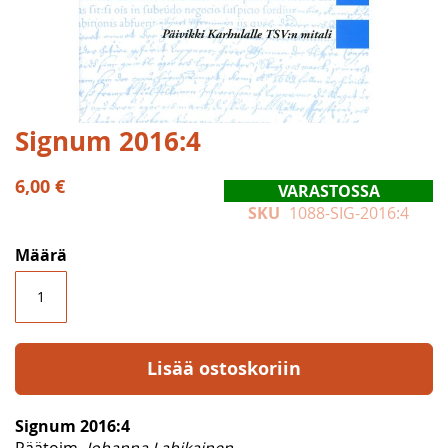
Skip
Signum 2016:4
to
the
6,00 €
VARASTOSSA
beginning
SKU
1088-SIG-2016:4
of
the
Määrä
images
gallery
Lisää ostoskoriin
Signum 2016:4
Päätoim.
Johanna Lahikainen