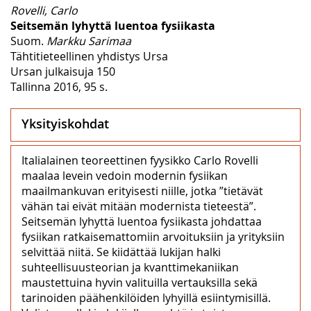
Rovelli, Carlo
Seitsemän lyhyttä luentoa fysiikasta
Suom.
Markku Sarimaa
Tähtitieteellinen yhdistys Ursa
Ursan julkaisuja 150
Tallinna 2016, 95 s.
Yksityiskohdat
Italialainen teoreettinen fyysikko Carlo Rovelli
maalaa levein vedoin modernin fysiikan
maailmankuvan erityisesti niille, jotka ”tietävät
vähän tai eivät mitään modernista tieteestä”.
Seitsemän lyhyttä luentoa fysiikasta johdattaa
fysiikan ratkaisemattomiin arvoituksiin ja yrityksiin
selvittää niitä. Se kiidättää lukijan halki
suhteellisuusteorian ja kvanttimekaniikan
maustettuina hyvin valituilla vertauksilla sekä
tarinoiden päähenkilöiden lyhyillä esiintymisillä.