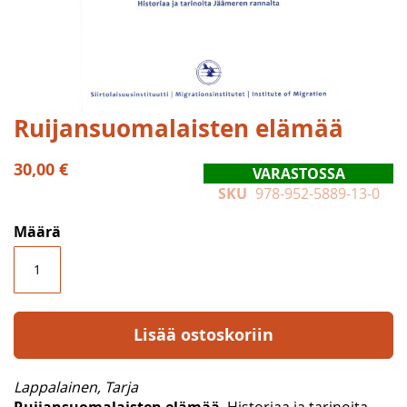
Skip
Ruijansuomalaisten elämää
to
the
30,00 €
VARASTOSSA
beginning
SKU
978-952-5889-13-0
of
the
Määrä
images
gallery
Lisää ostoskoriin
Lappalainen, Tarja
Ruijansuomalaisten elämää
. Historiaa ja tarinoita