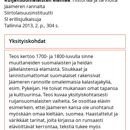
Jäämeren rannalta
Siirtolaisuusinstituutti
SI erillisjulkaisuja
Tallinna 2013, 2. p., 304 s.
Yksityiskohdat
Teos kertoo 1700- ja 1800-luvulla sinne
muuttaneiden suomalaisten ja heidän
jälkeläistensä elämästä. Sisukkaat ja
lannistumattomat suomalaiset rakensivat
Jäämeren rannoille omaleimaisia kalastajakyliä,
esim. Pykeijan. He toivat mukanaan omat tapansa
ja kulttuurinsa. Teos kuvaa yksityiskohtaisesti
ruijansuomalaisten vaiheita. Se osoittaa elävin
esimerkein, ettei Jäämeren kansa ole unohtanut
myöskään omaa kieltään, suomea. Haastattelut ja
värikkäät tarinat, joita kirjassa on runsaasti
elävöittävät kerrontaa, tekstiä tukee myös