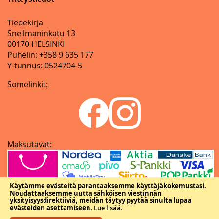
Tiedekirja
Snellmaninkatu 13
00170 HELSINKI
Puhelin: +358 9 635 177
Y-tunnus: 0524704-5
Somelinkit:
Maksutavat:
Käytämme evästeitä parantaaksemme käyttäjäkokemustasi.
Noudattaaksemme uutta sähköisen viestinnän
yksityisyysdirektiiviä, meidän täytyy pyytää sinulta lupaa
evästeiden asettamiseen.
Lue lisää
.