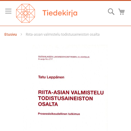
Skip
to
Hae
O
Content
Etusivu
Riita-asian valmistelu todistusaineiston osalta
Skip
to
the
end
of
the
images
gallery