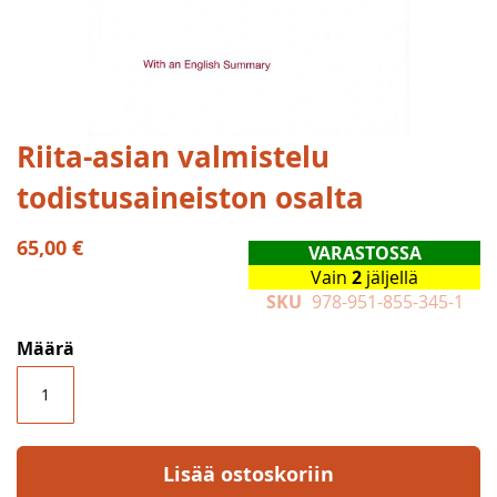
Skip
Riita-asian valmistelu
to
todistusaineiston osalta
the
beginning
of
65,00 €
VARASTOSSA
the
Vain
2
jäljellä
images
SKU
978-951-855-345-1
gallery
Määrä
Lisää ostoskoriin