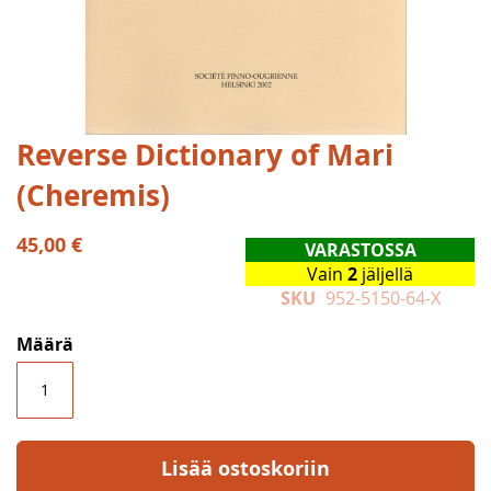
Skip
Reverse Dictionary of Mari
to
(Cheremis)
the
beginning
of
45,00 €
VARASTOSSA
the
Vain
2
jäljellä
images
SKU
952-5150-64-X
gallery
Määrä
Lisää ostoskoriin