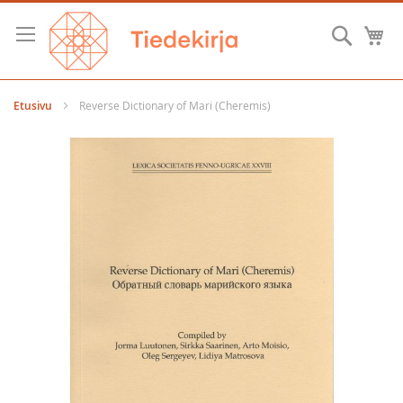
Skip
to
Hae
O
Content
Etusivu
Reverse Dictionary of Mari (Cheremis)
Skip
to
the
end
of
the
images
gallery