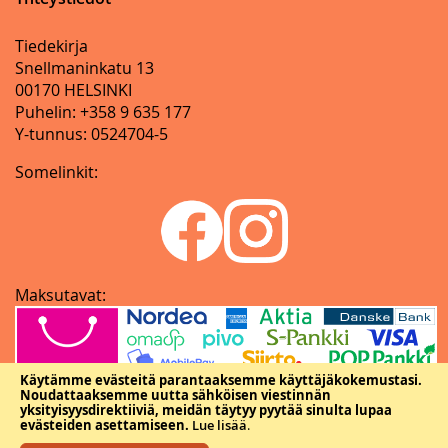
Tiedekirja
Snellmaninkatu 13
00170 HELSINKI
Puhelin: +358 9 635 177
Y-tunnus: 0524704-5
Somelinkit:
Maksutavat:
Käytämme evästeitä parantaaksemme käyttäjäkokemustasi.
Noudattaaksemme uutta sähköisen viestinnän
yksityisyysdirektiiviä, meidän täytyy pyytää sinulta lupaa
evästeiden asettamiseen.
Lue lisää
.