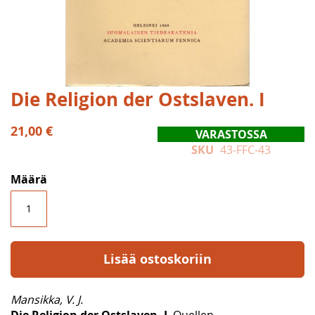
Skip
Die Religion der Ostslaven. I
to
the
21,00 €
VARASTOSSA
beginning
SKU
43-FFC-43
of
the
Määrä
images
gallery
Lisää ostoskoriin
Mansikka, V. J.
Die Religion der Ostslaven. I
. Quellen