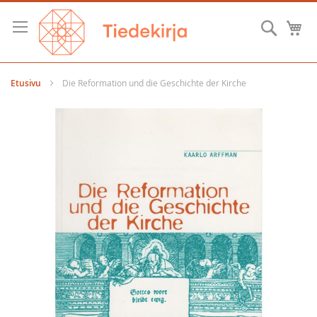
Skip
to
Hae
O
Content
Etusivu
Die Reformation und die Geschichte der Kirche
Skip
to
the
end
of
the
images
gallery