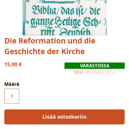
Skip
Die Reformation und die
to
Geschichte der Kirche
the
beginning
of
15,00 €
VARASTOSSA
the
SKU
952-5031-07-1
images
gallery
Määrä
Lisää ostoskoriin