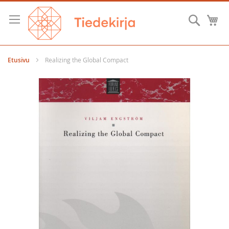
Skip
to
Hae
O
Content
Etusivu
Realizing the Global Compact
Skip
to
the
end
of
the
images
gallery