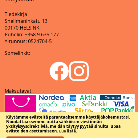
Tiedekirja
Snellmaninkatu 13
00170 HELSINKI
Puhelin: +358 9 635 177
Y-tunnus: 0524704-5
Somelinkit:
Maksutavat:
Käytämme evästeitä parantaaksemme käyttäjäkokemustasi.
Noudattaaksemme uutta sähköisen viestinnän
yksityisyysdirektiiviä, meidän täytyy pyytää sinulta lupaa
evästeiden asettamiseen.
Lue lisää
.