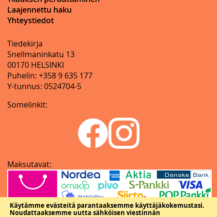
Laajennettu haku
Yhteystiedot
Tiedekirja
Snellmaninkatu 13
00170 HELSINKI
Puhelin: +358 9 635 177
Y-tunnus: 0524704-5
Somelinkit:
Maksutavat:
Käytämme evästeitä parantaaksemme käyttäjäkokemustasi.
Noudattaaksemme uutta sähköisen viestinnän