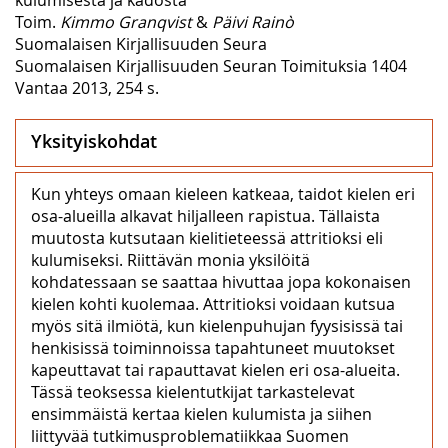
Toim.
Kimmo Granqvist
&
Päivi Rainò
Suomalaisen Kirjallisuuden Seura
Suomalaisen Kirjallisuuden Seuran Toimituksia 1404
Vantaa 2013, 254 s.
Yksityiskohdat
Kun yhteys omaan kieleen katkeaa, taidot kielen eri
osa-alueilla alkavat hiljalleen rapistua. Tällaista
muutosta kutsutaan kielitieteessä attritioksi eli
kulumiseksi. Riittävän monia yksilöitä
kohdatessaan se saattaa hivuttaa jopa kokonaisen
kielen kohti kuolemaa. Attritioksi voidaan kutsua
myös sitä ilmiötä, kun kielenpuhujan fyysisissä tai
henkisissä toiminnoissa tapahtuneet muutokset
kapeuttavat tai rapauttavat kielen eri osa-alueita.
Tässä teoksessa kielentutkijat tarkastelevat
ensimmäistä kertaa kielen kulumista ja siihen
liittyvää tutkimusproblematiikkaa Suomen