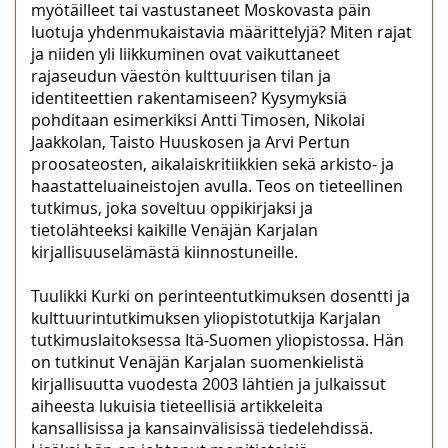
myötäilleet tai vastustaneet Moskovasta päin
luotuja yhdenmukaistavia määrittelyjä? Miten rajat
ja niiden yli liikkuminen ovat vaikuttaneet
rajaseudun väestön kulttuurisen tilan ja
identiteettien rakentamiseen? Kysymyksiä
pohditaan esimerkiksi Antti Timosen, Nikolai
Jaakkolan, Taisto Huuskosen ja Arvi Pertun
proosateosten, aikalaiskritiikkien sekä arkisto- ja
haastatteluaineistojen avulla. Teos on tieteellinen
tutkimus, joka soveltuu oppikirjaksi ja
tietolähteeksi kaikille Venäjän Karjalan
kirjallisuuselämästä kiinnostuneille.
Tuulikki Kurki on perinteentutkimuksen dosentti ja
kulttuurintutkimuksen yliopistotutkija Karjalan
tutkimuslaitoksessa Itä-Suomen yliopistossa. Hän
on tutkinut Venäjän Karjalan suomenkielistä
kirjallisuutta vuodesta 2003 lähtien ja julkaissut
aiheesta lukuisia tieteellisiä artikkeleita
kansallisissa ja kansainvälisissä tiedelehdissä.