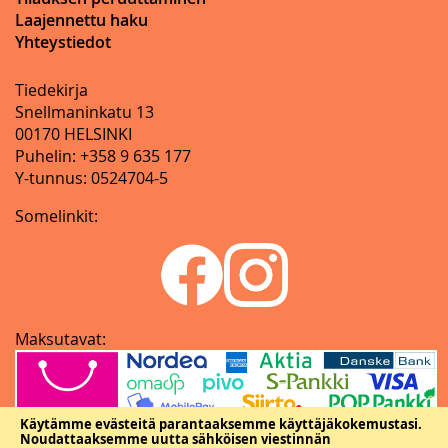
Laajennettu haku
Yhteystiedot
Tiedekirja
Snellmaninkatu 13
00170 HELSINKI
Puhelin: +358 9 635 177
Y-tunnus: 0524704-5
Somelinkit:
Maksutavat:
Käytämme evästeitä parantaaksemme käyttäjäkokemustasi.
Noudattaaksemme uutta sähköisen viestinnän