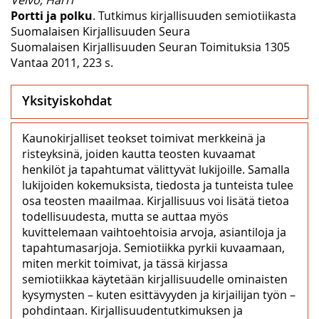
Portti ja polku
. Tutkimus kirjallisuuden semiotiikasta
Suomalaisen Kirjallisuuden Seura
Suomalaisen Kirjallisuuden Seuran Toimituksia 1305
Vantaa 2011, 223 s.
Yksityiskohdat
Kaunokirjalliset teokset toimivat merkkeinä ja
risteyksinä, joiden kautta teosten kuvaamat
henkilöt ja tapahtumat välittyvät lukijoille. Samalla
lukijoiden kokemuksista, tiedosta ja tunteista tulee
osa teosten maailmaa. Kirjallisuus voi lisätä tietoa
todellisuudesta, mutta se auttaa myös
kuvittelemaan vaihtoehtoisia arvoja, asiantiloja ja
tapahtumasarjoja. Semiotiikka pyrkii kuvaamaan,
miten merkit toimivat, ja tässä kirjassa
semiotiikkaa käytetään kirjallisuudelle ominaisten
kysymysten – kuten esittävyyden ja kirjailijan työn –
pohdintaan. Kirjallisuudentutkimuksen ja