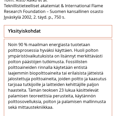
Teknillistieteelliset akatemiat & International Flame
Research Foundation – Suomen kansallinen osasto
Jyväskylä 2002, 2. täyd. p., 750 s.
Yksityiskohdat
Noin 90 % maailman energiasta tuotetaan
polttoprosessia hyväksi käyttäen. Huoli polton
ympäristövaikutuksista on lisännyt merkittävästi
polton päästöjen tutkimusta. Fossiilisten
polttoaineiden rinnalla käytetään entistä
laajemmin biopolttoaineita tai erilaisista jätteistä
jalostettuja polttoaineita, joiden poltto ja kaasutus
tarjoaa tutkijoille ja laitteiden kehittäjille paljon
haasteita. Tämän teoksen 23 lukua käsittelevät
palamisen teoreettisia perusteita, käytännön
polttosovelluksia, polton ja palamisen mallinnusta
sekä mittaustekniikkaa.